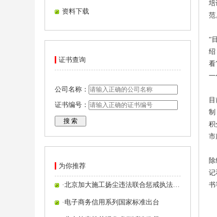
培
资料下载
范
“
绍
证书查询
看
一
公司名称：
目
证书编号：
制
积
市
除
为你推荐
记
·
北京加大施工扬尘违法联合惩戒执法…
书
·
电子商务信用系列国家标准出台